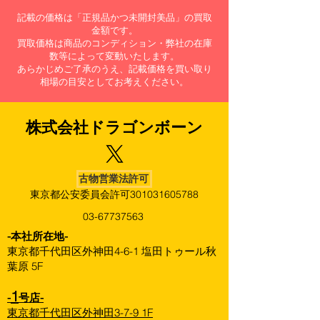
記載の価格は「正規品かつ未開封美品」の買取
金額です。
買取価格は商品のコンディション・弊社の在庫
数等によって変動いたします。
あらかじめご了承のうえ、記載価格を買い取り
相場の目安としてお考えください。
株式会社​ドラゴンボーン
古物営業法許可
東京都公安委員会許可301031605788
03-67737563
​-本社所在地-
東京都千代田区外神田4-6-1 塩田トゥール秋
葉原 5F
1
-
号店-
東京都千代田区外神田3-7-9 1F