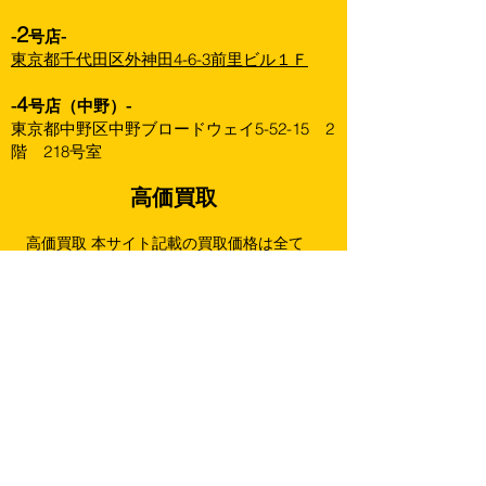
2
-
号店-
東京都千代田区外神田4-6-3前里ビル１Ｆ
4
-
号店（中野）-
東京都中野区中野ブロードウェイ5-52-15 2
階 218号室
高価買取
高価買取 本サイト記載の買取価格は全て
「正規品かつ外箱未開封の美品」にのみ適用
されます。
商品の状態、弊社の在庫数、再販状況等によ
り買取価格を改訂することがありますので、
あらかじめご了承下さい。
買取ページをアップデートした際は最新の
ページ記載価格を優先させていただきます。
下記は未開封・状態良好の場合の金額です。
（箱に擦れ跡や傷みがある場合は満額より減
額することがございます。）