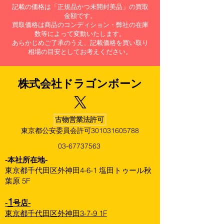
記載の価格は「正規品かつ未開封美品」の買取
金額です。
買取価格は商品のコンディション・弊社の在庫
数等によって変動いたします。
あらかじめご了承のうえ、記載価格を買い取り
相場の目安としてお考えください。
株式会社​ドラゴンボーン
古物営業法許可
東京都公安委員会許可301031605788
03-67737563
​-本社所在地-
東京都千代田区外神田4-6-1 塩田トゥール秋
葉原 5F
1
-
号店-
東京都千代田区外神田3-7-9 1F