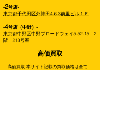
2
-
号店-
東京都千代田区外神田4-6-3前里ビル１Ｆ
4
-
号店（中野）-
東京都中野区中野ブロードウェイ5-52-15 2
階 218号室
高価買取
高価買取 本サイト記載の買取価格は全て
「正規品かつ外箱未開封の美品」にのみ適用
されます。
商品の状態、弊社の在庫数、再販状況等によ
り買取価格を改訂することがありますので、
あらかじめご了承下さい。
買取ページをアップデートした際は最新の
ページ記載価格を優先させていただきます。
下記は未開封・状態良好の場合の金額です。
（箱に擦れ跡や傷みがある場合は満額より減
額することがございます。）
強化買取以外の商品は全て一個までとさせ