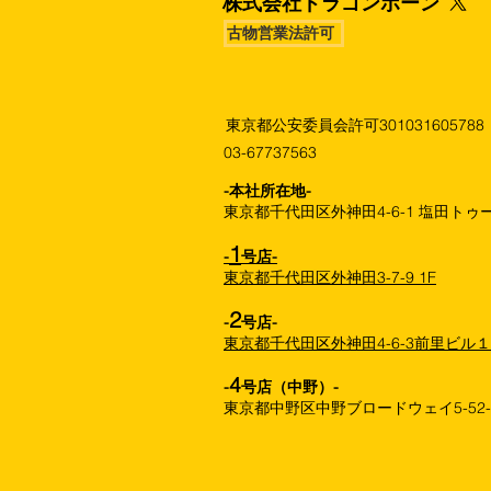
株式会社​ドラゴンボーン
古物営業法許可
東京都公安委員会許可301031605788
03-67737563
​-本社所在地-
東京都千代田区外神田4-6-1 塩田トゥー
1
-
号店-
東京都千代田区外神田3-7-9 1F
2
-
号店-
東京都千代田区外神田4-6-3前里ビル
4
-
号店（中野）-
東京都中野区中野ブロードウェイ5-52-