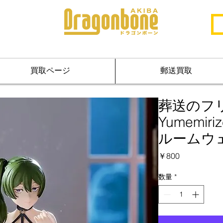
買取ページ
郵送買取
葬送のフ
Yumemir
ルームウ
価
￥800
格
数量
*