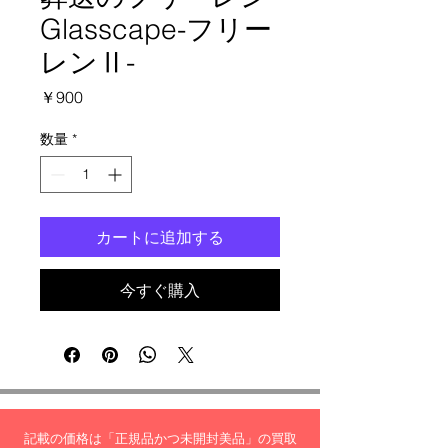
Glasscape-フリー
レンⅡ-
価
￥900
格
数量
*
カートに追加する
今すぐ購入
記載の価格は「正規品かつ未開封美品」の買取