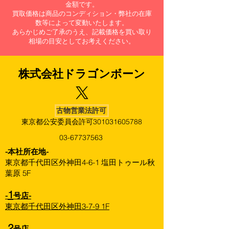
金額です。
買取価格は商品のコンディション・弊社の在庫
数等によって変動いたします。
あらかじめご了承のうえ、記載価格を買い取り
相場の目安としてお考えください。
株式会社​ドラゴンボーン
古物営業法許可
東京都公安委員会許可301031605788
03-67737563
​-本社所在地-
東京都千代田区外神田4-6-1 塩田トゥール秋
葉原 5F
1
-
号店-
東京都千代田区外神田3-7-9 1F
2
-
号店-