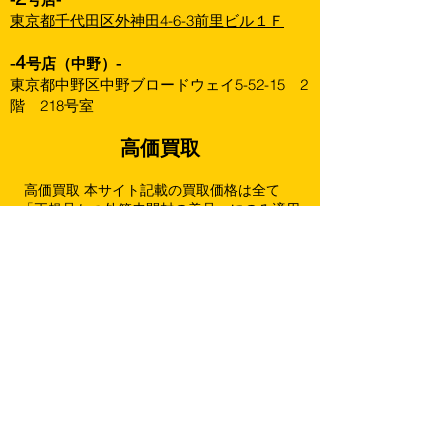
東京都千代田区外神田4-6-3前里ビル１Ｆ
4
-
号店（中野）-
東京都中野区中野ブロードウェイ5-52-15 2
階 218号室
高価買取
高価買取 本サイト記載の買取価格は全て
「正規品かつ外箱未開封の美品」にのみ適用
されます。
商品の状態、弊社の在庫数、再販状況等によ
り買取価格を改訂することがありますので、
あらかじめご了承下さい。
買取ページをアップデートした際は最新の
ページ記載価格を優先させていただきます。
下記は未開封・状態良好の場合の金額です。
（箱に擦れ跡や傷みがある場合は満額より減
額することがございます。）
強化買取以外の商品は全て一個までとさせ
て頂きます。