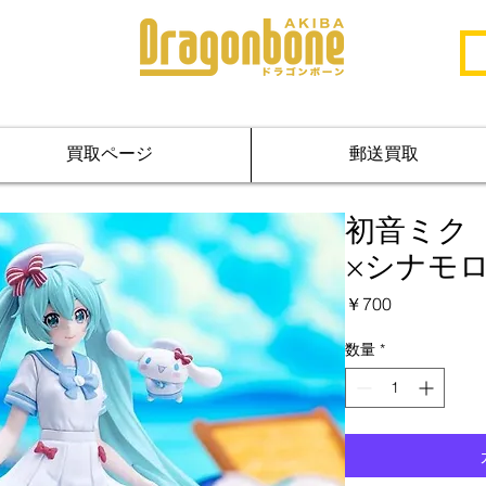
買取ページ
郵送買取
初音ミク X
×シナモロー
価
￥700
格
数量
*