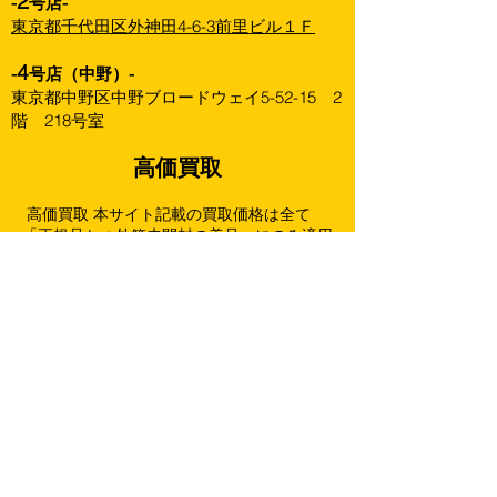
2
-
号店-
東京都千代田区外神田4-6-3前里ビル１Ｆ
4
-
号店（中野）-
東京都中野区中野ブロードウェイ5-52-15 2
階 218号室
高価買取
高価買取 本サイト記載の買取価格は全て
「正規品かつ外箱未開封の美品」にのみ適用
されます。
商品の状態、弊社の在庫数、再販状況等によ
り買取価格を改訂することがありますので、
あらかじめご了承下さい。
買取ページをアップデートした際は最新の
ページ記載価格を優先させていただきます。
下記は未開封・状態良好の場合の金額です。
（箱に擦れ跡や傷みがある場合は満額より減
額することがございます。）
強化買取以外の商品は全て一個までとさせ
て頂きます。