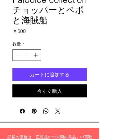
チョッパーとベポ
と海賊船
価
￥500
格
数量
*
カートに追加する
今すぐ購入
記載の価格は「正規品かつ未開封美品」の買取