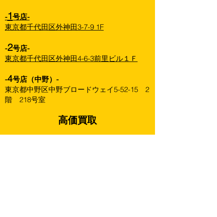
1
-
号店-
東京都千代田区外神田3-7-9 1F
2
-
号店-
東京都千代田区外神田4-6-3前里ビル１Ｆ
4
-
号店（中野）-
東京都中野区中野ブロードウェイ5-52-15 2
階 218号室
高価買取
高価買取 本サイト記載の買取価格は全て
「正規品かつ外箱未開封の美品」にのみ適用
されます。
商品の状態、弊社の在庫数、再販状況等によ
り買取価格を改訂することがありますので、
あらかじめご了承下さい。
買取ページをアップデートした際は最新の
ページ記載価格を優先させていただきます。
下記は未開封・状態良好の場合の金額です。