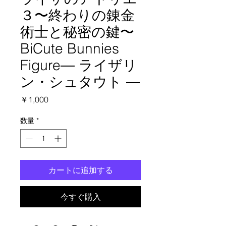
３〜終わりの錬金
術士と秘密の鍵〜
BiCute Bunnies
Figure― ライザリ
ン・シュタウト ―
価
￥1,000
格
数量
*
カートに追加する
今すぐ購入