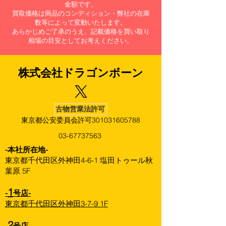
金額です。
買取価格は商品のコンディション・弊社の在庫
数等によって変動いたします。
あらかじめご了承のうえ、記載価格を買い取り
相場の目安としてお考えください。
株式会社​ドラゴンボーン
古物営業法許可
東京都公安委員会許可301031605788
03-67737563
​-本社所在地-
東京都千代田区外神田4-6-1 塩田トゥール秋
葉原 5F
1
-
号店-
東京都千代田区外神田3-7-9 1F
2
-
号店-