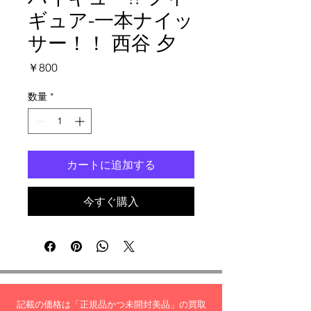
ギュア-一本ナイッ
サー！！ 西谷 夕
価
￥800
格
数量
*
カートに追加する
今すぐ購入
記載の価格は「正規品かつ未開封美品」の買取