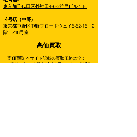
東京都千代田区外神田4-6-3前里ビル１Ｆ
4
-
号店（中野）-
東京都中野区中野ブロードウェイ5-52-15 2
階 218号室
高価買取
高価買取 本サイト記載の買取価格は全て
「正規品かつ外箱未開封の美品」にのみ適用
されます。
商品の状態、弊社の在庫数、再販状況等によ
り買取価格を改訂することがありますので、
あらかじめご了承下さい。
買取ページをアップデートした際は最新の
ページ記載価格を優先させていただきます。
下記は未開封・状態良好の場合の金額です。
（箱に擦れ跡や傷みがある場合は満額より減
額することがございます。）
強化買取以外の商品は全て一個までとさせ
て頂きます。