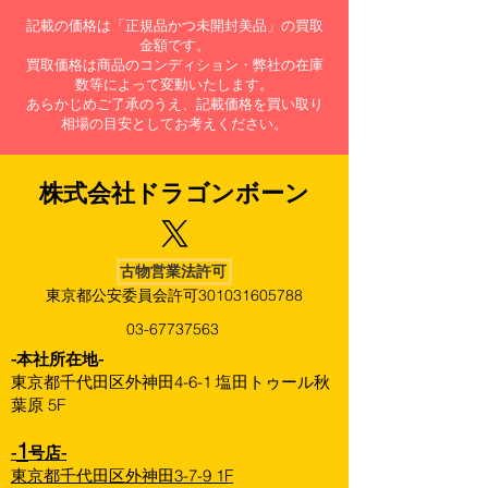
記載の価格は「正規品かつ未開封美品」の買取
金額です。
買取価格は商品のコンディション・弊社の在庫
数等によって変動いたします。
あらかじめご了承のうえ、記載価格を買い取り
相場の目安としてお考えください。
株式会社​ドラゴンボーン
古物営業法許可
東京都公安委員会許可301031605788
03-67737563
​-本社所在地-
東京都千代田区外神田4-6-1 塩田トゥール秋
葉原 5F
1
-
号店-
東京都千代田区外神田3-7-9 1F