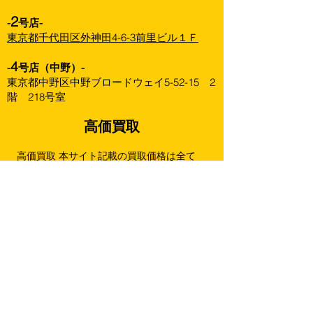
2
-
号店-
東京都千代田区外神田4-6-3前里ビル１Ｆ
4
-
号店（中野）-
東京都中野区中野ブロードウェイ5-52-15 2
階 218号室
高価買取
高価買取 本サイト記載の買取価格は全て
「正規品かつ外箱未開封の美品」にのみ適用
されます。
商品の状態、弊社の在庫数、再販状況等によ
り買取価格を改訂することがありますので、
あらかじめご了承下さい。
買取ページをアップデートした際は最新の
ページ記載価格を優先させていただきます。
下記は未開封・状態良好の場合の金額です。
（箱に擦れ跡や傷みがある場合は満額より減
額することがございます。）