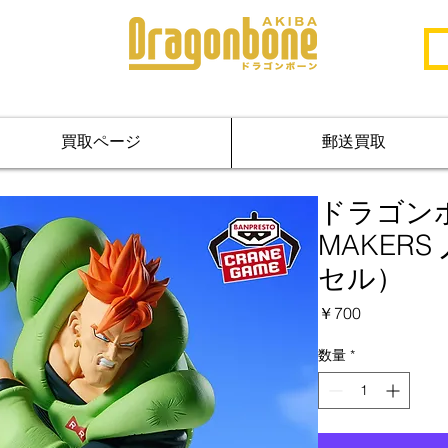
買取ページ
郵送買取
ドラゴンボ
MAKERS
セル）
価
￥700
格
数量
*