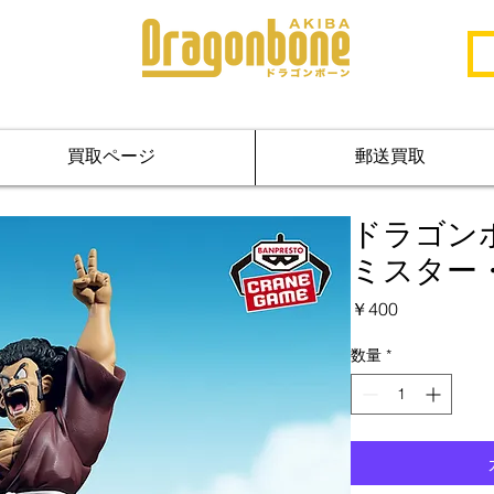
買取ページ
郵送買取
ドラゴンボール
ミスター
価
￥400
格
数量
*