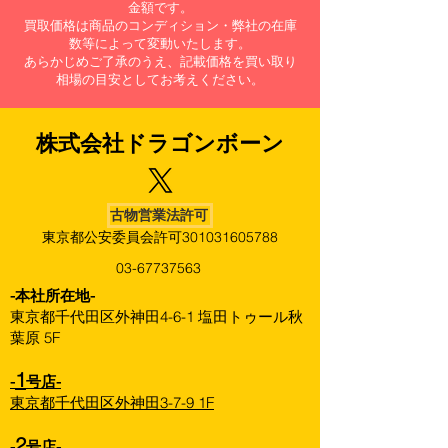
金額です。
買取価格は商品のコンディション・弊社の在庫
数等によって変動いたします。
あらかじめご了承のうえ、記載価格を買い取り
相場の目安としてお考えください。
株式会社​ドラゴンボーン
古物営業法許可
東京都公安委員会許可301031605788
03-67737563
​-本社所在地-
東京都千代田区外神田4-6-1 塩田トゥール秋
葉原 5F
1
-
号店-
東京都千代田区外神田3-7-9 1F
2
-
号店-