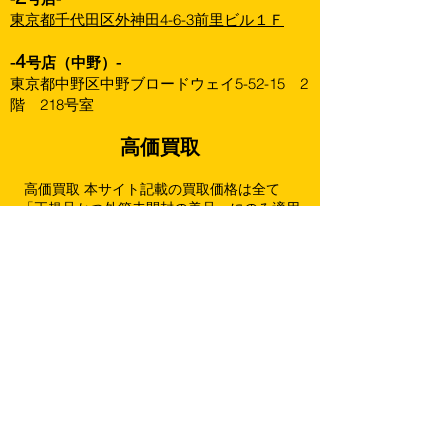
東京都千代田区外神田4-6-3前里ビル１Ｆ
4
-
号店（中野）-
東京都中野区中野ブロードウェイ5-52-15 2
階 218号室
高価買取
高価買取 本サイト記載の買取価格は全て
「正規品かつ外箱未開封の美品」にのみ適用
されます。
商品の状態、弊社の在庫数、再販状況等によ
り買取価格を改訂することがありますので、
あらかじめご了承下さい。
買取ページをアップデートした際は最新の
ページ記載価格を優先させていただきます。
下記は未開封・状態良好の場合の金額です。
（箱に擦れ跡や傷みがある場合は満額より減
額することがございます。）
強化買取以外の商品は全て一個までとさせ
て頂きます。